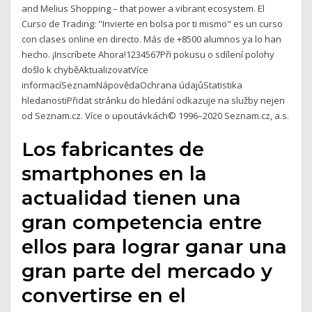
and Melius Shopping – that power a vibrant ecosystem. El
Curso de Trading: "Invierte en bolsa por ti mismo" es un curso
con clases online en directo. Más de +8500 alumnos ya lo han
hecho. ¡Inscríbete Ahora!1234567Při pokusu o sdílení polohy
došlo k chyběAktualizovatVíce
informacíSeznamNápovědaOchrana údajůStatistika
hledanostiPřidat stránku do hledání odkazuje na služby nejen
od Seznam.cz. Více o upoutávkách© 1996–2020 Seznam.cz, a.s.
Los fabricantes de
smartphones en la
actualidad tienen una
gran competencia entre
ellos para lograr ganar una
gran parte del mercado y
convertirse en el