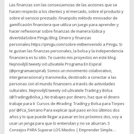
Las finanzas son las consecuencias de las acciones que se
hacen respecto a los clientes y el mercado, sobre el producto y
sobre el servicio prestado. Finanpolis método innovador de
gamificación financiera que utiliza un juego para aprender y
hacer reflexionar sobre finanzas de manera lúdica y
divertidaSobre Pinigu Blog. Dinero y finanzas
personales.https://pinigu.com/sobre-miBienvenido a Pinigu. Si
te gustan las finanzas personales, la bolsa y la independencia
financiera es tu sitio. Te cuento mis proyectos en este blog.
Nejnovější tweety od uživatele Programa En Espiral
(@programaespiral). Somos un movimiento colaborativo,
intergeneracional y transmedia, destinado a conectar a las
personas con el mundo financiero a través de actividades
culturales. Nejnovější tweety od uživatele Trading y Bolsa
(@TradingyBolsa_). No trabajes por dinero, haz que el dinero
trabaje para ti ️ Cursos de #trading ️ Trading y Bolsa para Torpes
por @Fca_Serrano Para explicar qué paso en los últimos dos
años y lo que puede llegar a pasar en los próximos dos, voy a
usar un jenga para que lo entiendan y no se aburran. 5
Consejos PARA Superar LOS Miedos | Emprender Simple…