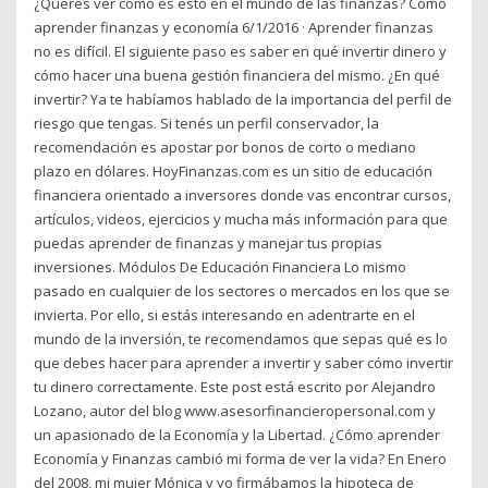
¿Querés ver cómo es esto en el mundo de las finanzas? Cómo
aprender finanzas y economía 6/1/2016 · Aprender finanzas
no es difícil. El siguiente paso es saber en qué invertir dinero y
cómo hacer una buena gestión financiera del mismo. ¿En qué
invertir? Ya te habíamos hablado de la importancia del perfil de
riesgo que tengas. Si tenés un perfil conservador, la
recomendación es apostar por bonos de corto o mediano
plazo en dólares. HoyFinanzas.com es un sitio de educación
financiera orientado a inversores donde vas encontrar cursos,
artículos, videos, ejercicios y mucha más información para que
puedas aprender de finanzas y manejar tus propias
inversiones. Módulos De Educación Financiera Lo mismo
pasado en cualquier de los sectores o mercados en los que se
invierta. Por ello, si estás interesando en adentrarte en el
mundo de la inversión, te recomendamos que sepas qué es lo
que debes hacer para aprender a invertir y saber cómo invertir
tu dinero correctamente. Este post está escrito por Alejandro
Lozano, autor del blog www.asesorfinancieropersonal.com y
un apasionado de la Economía y la Libertad. ¿Cómo aprender
Economía y Finanzas cambió mi forma de ver la vida? En Enero
del 2008, mi mujer Mónica y yo firmábamos la hipoteca de